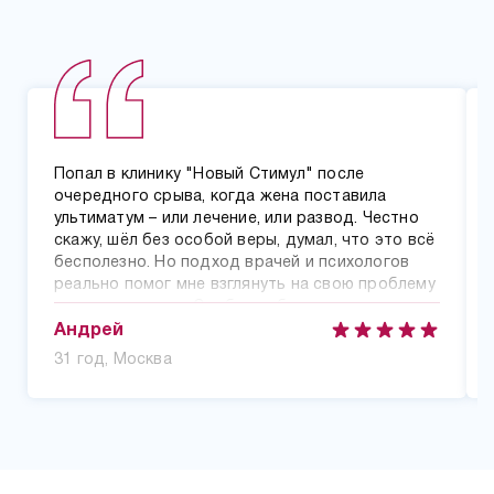
Попал в клинику "Новый Стимул" после
очередного срыва, когда жена поставила
ультиматум – или лечение, или развод. Честно
скажу, шёл без особой веры, думал, что это всё
бесполезно. Но подход врачей и психологов
реально помог мне взглянуть на свою проблему
другими глазами. Особенно благодарен
психологу Марине Викторовне – она помогла
Андрей
разобраться с причинами моей зависимости и
31 год, Москва
научила справляться со стрессом без
наркотиков. Уже год как в чистоте,
восстановился на работе, отношения с семьёй
наладились.