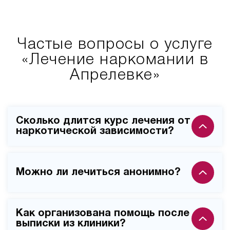
Частые вопросы о услуге
«Лечение наркомании в
Апрелевке»
Сколько длится курс лечения от
наркотической зависимости?
Базовый курс лечения наркозависимости в нашей
клинике составляет от 21 до 45 дней, в зависимости
Можно ли лечиться анонимно?
от тяжести зависимости и индивидуальных
особенностей пациента. Программа лечения
Клиника "Новый Стимул" гарантирует полную
составляется индивидуально после первичной
Как организована помощь после
конфиденциальность всем пациентам в
консультации с наркологом и может
выписки из клиники?
соответствии с законодательством о врачебной