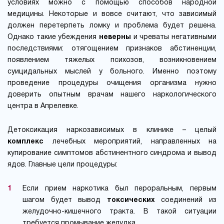
условиях можно с помощью способов народной
медицины. Некоторые и вовсе считают, что зависимый
должен перетерпеть ломку и проблема будет решена.
Однако такие убеждения
неверны
и чреваты негативными
последствиями: отягощением признаков абстиненции,
появлением тяжелых психозов, возникновением
суицидальных мыслей у больного. Именно поэтому
проведение процедуры очищения организма нужно
доверить опытным врачам нашего наркологического
центра в Апрелевке.
Детоксикация наркозависимых в клинике – целый
комплекс
лечебных мероприятий, направленных на
купирование симптомов абстинентного синдрома и вывод
ядов. Главные цели процедуры:
Если прием наркотика был пероральным, первым
шагом будет вывод
токсических
соединений из
желудочно-кишечного тракта. В такой ситуации
требуется промывание желудка.