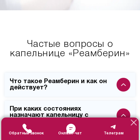
Частые вопросы о
капельнице «Реамберин»
Что такое Реамберин и как он
действует?
Реамберин – современный детоксикационный
При каких состояниях
раствор с антиоксидантным действием, который
назначают капельницу с
эффективно выводит токсины, улучшает клеточный
Реамберином?
метаболизм и защищает печень от повреждений.
Обратный звонок
Онлайн-чат
Телеграм
Процедура показана при алкогольных/пищевых